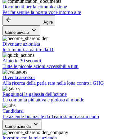
Documenti per la comunicazione
Per far sentire la nostra voce intorno a te
arrow_backward
Agire
keyboard_arrow_down
Come privato
Diventare azionista
In 5 minuti, a partire da 1€
Aiuto in 30 secondi
Tutte le piccole azioni accessibili a tutti
Diventa assessor
Alla ricerca della perla rara nella lotta contro i GHG
Raggiungi la galassia dell’azione
La comunità più attiva e gioiosa al mondo
Candidarsi
Le aziende finanziate da Team stanno assumendo
keyboard_arrow_down
Come azienda
Investire con la mia azienda