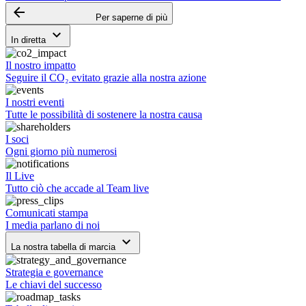
arrow_backward
Per saperne di più
keyboard_arrow_down
In diretta
Il nostro impatto
Seguire il CO₂ evitato grazie alla nostra azione
I nostri eventi
Tutte le possibilità di sostenere la nostra causa
I soci
Ogni giorno più numerosi
Il Live
Tutto ciò che accade al Team live
Comunicati stampa
I media parlano di noi
keyboard_arrow_down
La nostra tabella di marcia
Strategia e governance
Le chiavi del successo