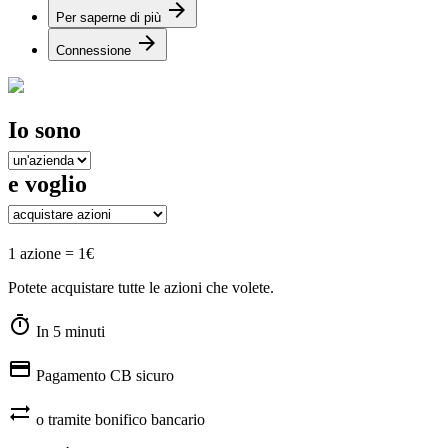
arrow_forward
Per saperne di più
arrow_forward
Connessione
Io sono
e voglio
1 azione = 1€
Potete acquistare tutte le azioni che volete.
timer
In 5 minuti
credit_card
Pagamento CB sicuro
sync_alt
o tramite bonifico bancario