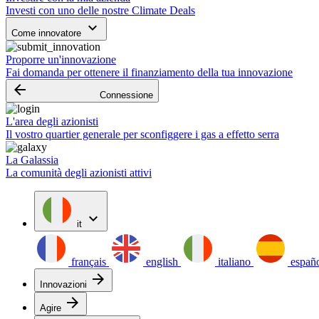
Investi con uno delle nostre Climate Deals
keyboard_arrow_down
Come innovatore
Proporre un'innovazione
Fai domanda per ottenere il finanziamento della tua innovazione
arrow_backward
Connessione
L'area degli azionisti
Il vostro quartier generale per sconfiggere i gas a effetto serra
La Galassia
La comunità degli azionisti attivi
expand_more
it
français
english
italiano
españ
arrow_forward
Innovazioni
arrow_forward
Agire