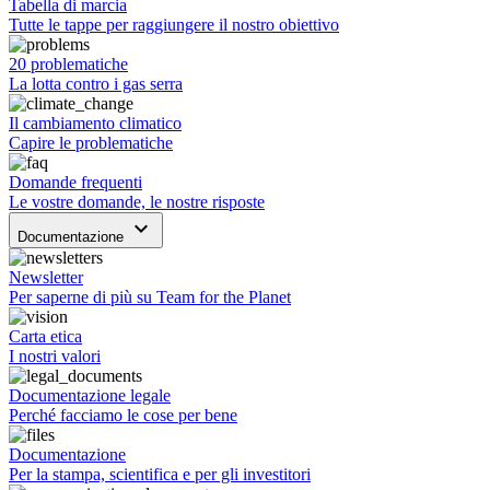
Tabella di marcia
Tutte le tappe per raggiungere il nostro obiettivo
20 problematiche
La lotta contro i gas serra
Il cambiamento climatico
Capire le problematiche
Domande frequenti
Le vostre domande, le nostre risposte
keyboard_arrow_down
Documentazione
Newsletter
Per saperne di più su Team for the Planet
Carta etica
I nostri valori
Documentazione legale
Perché facciamo le cose per bene
Documentazione
Per la stampa, scientifica e per gli investitori