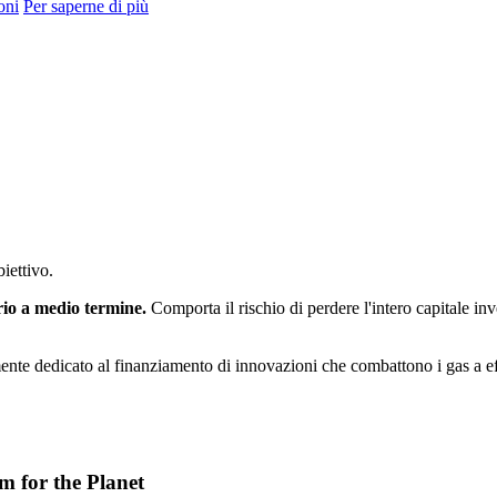
oni
Per saperne di più
iettivo.
rio a medio termine.
Comporta il rischio di perdere l'intero capitale inv
ente dedicato al finanziamento di innovazioni che combattono i gas a effet
am for the Planet