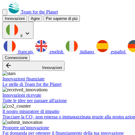
Team for the Planet
Innovazioni
Agire
Per saperne di più
expand_more
it
français
english
italiano
español
Connessione
arrow_backward
Innovazioni
Innovazioni finanziate
Le stelle di Team for the Planet
Innovazioni ricevute
Tutte le idee per passare all'azione
Il nostro misuratore di impatto
Tracciare la CO₂ non emessa o immagazzinata grazie alla nostra azio
Proporre un'innovazione
Fai domanda per ottenere il finanziamento della tua innovazione