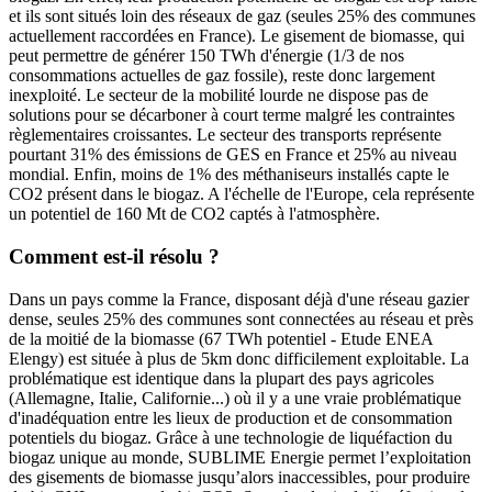
et ils sont situés loin des réseaux de gaz (seules 25% des communes
actuellement raccordées en France). Le gisement de biomasse, qui
peut permettre de générer 150 TWh d'énergie (1/3 de nos
consommations actuelles de gaz fossile), reste donc largement
inexploité. Le secteur de la mobilité lourde ne dispose pas de
solutions pour se décarboner à court terme malgré les contraintes
règlementaires croissantes. Le secteur des transports représente
pourtant 31% des émissions de GES en France et 25% au niveau
mondial. Enfin, moins de 1% des méthaniseurs installés capte le
CO2 présent dans le biogaz. A l'échelle de l'Europe, cela représente
un potentiel de 160 Mt de CO2 captés à l'atmosphère.
Comment est-il résolu ?
Dans un pays comme la France, disposant déjà d'une réseau gazier
dense, seules 25% des communes sont connectées au réseau et près
de la moitié de la biomasse (67 TWh potentiel - Etude ENEA
Elengy) est située à plus de 5km donc difficilement exploitable. La
problématique est identique dans la plupart des pays agricoles
(Allemagne, Italie, Californie...) où il y a une vraie problématique
d'inadéquation entre les lieux de production et de consommation
potentiels du biogaz. Grâce à une technologie de liquéfaction du
biogaz unique au monde, SUBLIME Energie permet l’exploitation
des gisements de biomasse jusqu’alors inaccessibles, pour produire