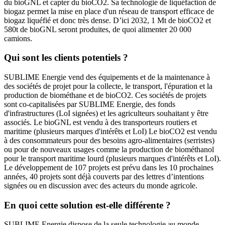
du bioGNL et capter du bioCO2. Sa technologie de liquéfaction de
biogaz permet la mise en place d'un réseau de transport efficace de
biogaz liquéfié et donc très dense. D’ici 2032, 1 Mt de bioCO2 et
580t de bioGNL seront produites, de quoi alimenter 20 000
camions.
Qui sont les clients potentiels ?
SUBLIME Energie vend des équipements et de la maintenance à
des sociétés de projet pour la collecte, le transport, l'épuration et la
production de biométhane et de bioCO2. Ces sociétés de projets
sont co-capitalisées par SUBLIME Energie, des fonds
d'infrastructures (LoI signées) et les agriculteurs souhaitant y être
associés. Le bioGNL est vendu à des transporteurs routiers et
maritime (plusieurs marques d'intérêts et LoI) Le bioCO2 est vendu
à des consommateurs pour des besoins agro-alimentaires (serristes)
ou pour de nouveaux usages comme la production de biométhanol
pour le transport maritime lourd (plusieurs marques d'intérêts et LoI).
Le développement de 107 projets est prévu dans les 10 prochaines
années, 40 projets sont déjà couverts par des lettres d’intentions
signées ou en discussion avec des acteurs du monde agricole.
En quoi cette solution est-elle différente ?
SUBLIME Energie dispose de la seule technologie au monde