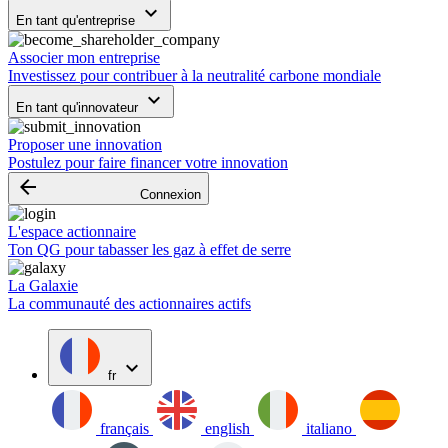
keyboard_arrow_down
En tant qu'entreprise
Associer mon entreprise
Investissez pour contribuer à la neutralité carbone mondiale
keyboard_arrow_down
En tant qu'innovateur
Proposer une innovation
Postulez pour faire financer votre innovation
arrow_backward
Connexion
L'espace actionnaire
Ton QG pour tabasser les gaz à effet de serre
La Galaxie
La communauté des actionnaires actifs
expand_more
fr
français
english
italiano