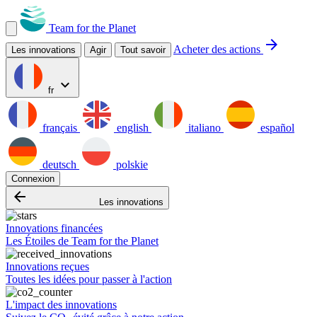
Team for the Planet
arrow_forward
Acheter des actions
Les innovations
Agir
Tout savoir
expand_more
fr
français
english
italiano
español
deutsch
polskie
Connexion
arrow_backward
Les innovations
Innovations financées
Les Étoiles de Team for the Planet
Innovations reçues
Toutes les idées pour passer à l'action
L'impact des innovations