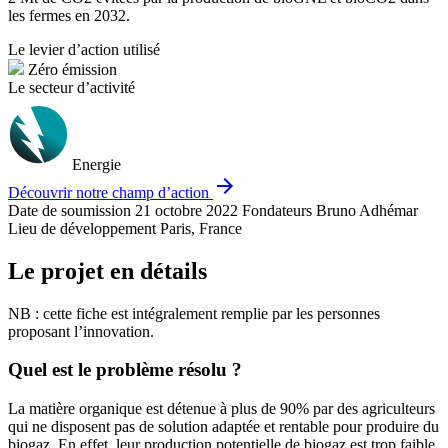
les fermes en 2032.
Le levier d’action utilisé
Zéro émission
Le secteur d’activité
Energie
arrow_forward
Découvrir notre champ d’action
Date de soumission
21 octobre 2022
Fondateurs
Bruno Adhémar
Lieu de développement
Paris, France
Le projet en détails
NB : cette fiche est intégralement remplie par les personnes
proposant l’innovation.
Quel est le problème résolu ?
La matière organique est détenue à plus de 90% par des agriculteurs
qui ne disposent pas de solution adaptée et rentable pour produire du
biogaz. En effet, leur production potentielle de biogaz est trop faible