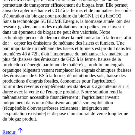
permettant de transporter efficacement du biogaz brut. Elle permet
ainsi de capter méthane et CO2 à la ferme, et de mutualiser les coûts
d’épuration du biogaz pour produire du bioGNL et du bioCO2.
Sans la technologie SUBLIME Energie, la biomasse située loin des
réseaux gaziers ou sur des exploitations trop petites pour investir
dans un épurateur de biogaz ne peut être valorisée. Notre
technologie permet de démocratiser la méthanisation à la ferme, afin
de : _ capter les émissions de méthane des lisiers et fumiers. Une
part importante du méthane des lisiers et fumiers est produit dans les
premières 48 à 72h, d'où l'importance de méthaniser les matière au
plus tôt (baisses des émissions de GES à la ferme, hausse de la
production d'énergie par tonne de matière) _ produire un engrais
organique (digestat) venant remplacer les engrais chimiques (baisses
des émissions de GES à la ferme, dépollution des sols, baisse des
productions d'engrais fossiles, économies pour l'agriculteur). _
fournir des revenus complémentaires stables aux agriculteurs sur la
durée avec la vente de l'énergie produite. Notre solution rend la
méthanisation accessible financièrement : l'agriculteur investit
uniquement dans un méthaniseur adapté à son exploitation
(récupérable d'ouvrage/fosses existantes ; intégration sur
l'exploitation existante) et dispose d'un contrat de vente long terme
du biogaz produit.
arrow_upward
Retour