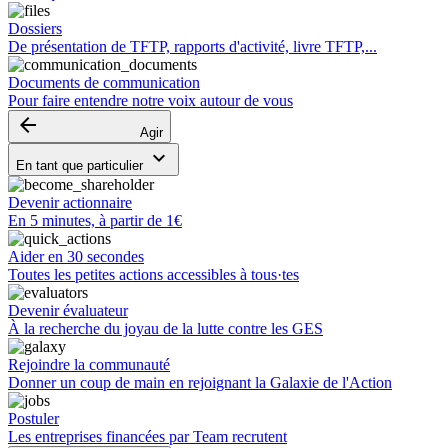
Dossiers
De présentation de TFTP, rapports d'activité, livre TFTP,...
Documents de communication
Pour faire entendre notre voix autour de vous
arrow_backward
Agir
keyboard_arrow_down
En tant que particulier
Devenir actionnaire
En 5 minutes, à partir de 1€
Aider en 30 secondes
Toutes les petites actions accessibles à tous·tes
Devenir évaluateur
À la recherche du joyau de la lutte contre les GES
Rejoindre la communauté
Donner un coup de main en rejoignant la Galaxie de l'Action
Postuler
Les entreprises financées par Team recrutent