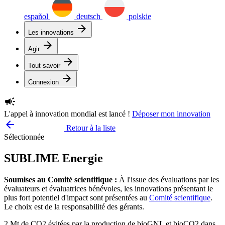
español
deutsch
polskie
arrow_forward
Les innovations
arrow_forward
Agir
arrow_forward
Tout savoir
arrow_forward
Connexion
campaign
L'appel à innovation mondial est lancé !
Déposer mon innovation
arrow_backward
Retour à la liste
Sélectionnée
SUBLIME Energie
Soumises au Comité scientifique :
À l'issue des évaluations par les
évaluateurs et évaluatrices bénévoles, les innovations présentant le
plus fort potentiel d'impact sont présentées au
Comité scientifique
.
Le choix est de la responsabilité des gérants.
2 Mt de CO2 évitées par la production de bioGNL et bioCO2 dans