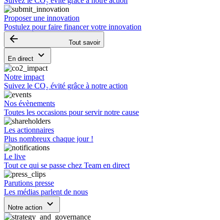
Suivez le CO₂ évité grâce à notre action
Proposer une innovation
Postulez pour faire financer votre innovation
arrow_backward
Tout savoir
keyboard_arrow_down
En direct
Notre impact
Suivez le CO₂ évité grâce à notre action
Nos évènements
Toutes les occasions pour servir notre cause
Les actionnaires
Plus nombreux chaque jour !
Le live
Tout ce qui se passe chez Team en direct
Parutions presse
Les médias parlent de nous
keyboard_arrow_down
Notre action