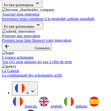
keyboard_arrow_down
En tant qu'entreprise
Associer mon entreprise
Investissez pour contribuer à la neutralité carbone mondiale
keyboard_arrow_down
En tant qu'innovateur
Proposer une innovation
Postulez pour faire financer votre innovation
arrow_backward
Connexion
L'espace actionnaire
Ton QG pour tabasser les gaz à effet de serre
La Galaxie
La communauté des actionnaires actifs
expand_more
fr
français
english
italiano