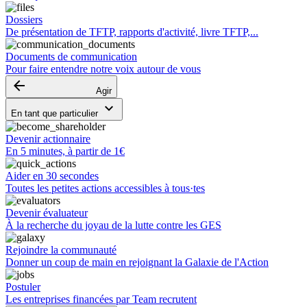
Dossiers
De présentation de TFTP, rapports d'activité, livre TFTP,...
Documents de communication
Pour faire entendre notre voix autour de vous
arrow_backward
Agir
keyboard_arrow_down
En tant que particulier
Devenir actionnaire
En 5 minutes, à partir de 1€
Aider en 30 secondes
Toutes les petites actions accessibles à tous·tes
Devenir évaluateur
À la recherche du joyau de la lutte contre les GES
Rejoindre la communauté
Donner un coup de main en rejoignant la Galaxie de l'Action
Postuler
Les entreprises financées par Team recrutent