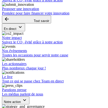
Suivez le CO₂ évité grâce à notre action
Proposer une innovation
Postulez pour faire financer votre innovation
arrow_backward
Tout savoir
keyboard_arrow_down
En direct
Notre impact
Suivez le CO₂ évité grâce à notre action
Nos évènements
Toutes les occasions pour servir notre cause
Les actionnaires
Plus nombreux chaque jour !
Le live
Tout ce qui se passe chez Team en direct
Parutions presse
Les médias parlent de nous
keyboard_arrow_down
Notre action