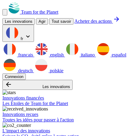
Team for the Planet
arrow_forward
Acheter des actions
Les innovations
Agir
Tout savoir
expand_more
fr
français
english
italiano
español
deutsch
polskie
Connexion
arrow_backward
Les innovations
Innovations financées
Les Étoiles de Team for the Planet
Innovations reçues
Toutes les idées pour passer à l'action
L'impact des innovations