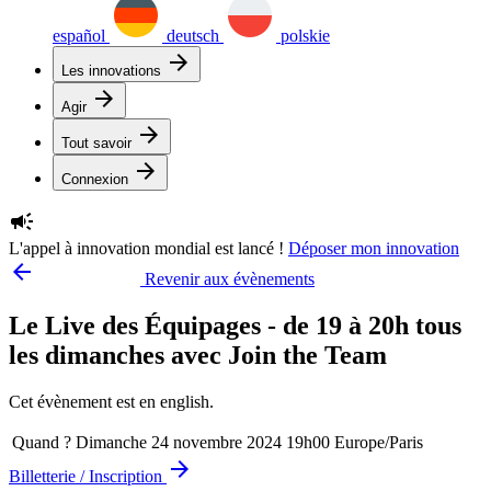
español
deutsch
polskie
arrow_forward
Les innovations
arrow_forward
Agir
arrow_forward
Tout savoir
arrow_forward
Connexion
campaign
L'appel à innovation mondial est lancé !
Déposer mon innovation
arrow_backward
Revenir aux évènements
Le Live des Équipages - de 19 à 20h tous
les dimanches avec Join the Team
Cet évènement est en english.
Quand ?
Dimanche 24 novembre 2024 19h00 Europe/Paris
arrow_forward
Billetterie / Inscription