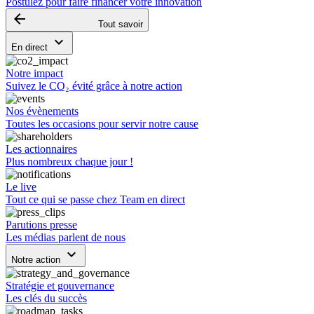
Postulez pour faire financer votre innovation
arrow_backward
Tout savoir
keyboard_arrow_down
En direct
Notre impact
Suivez le CO₂ évité grâce à notre action
Nos évènements
Toutes les occasions pour servir notre cause
Les actionnaires
Plus nombreux chaque jour !
Le live
Tout ce qui se passe chez Team en direct
Parutions presse
Les médias parlent de nous
keyboard_arrow_down
Notre action
Stratégie et gouvernance
Les clés du succès