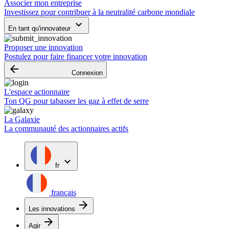
Associer mon entreprise
Investissez pour contribuer à la neutralité carbone mondiale
keyboard_arrow_down
En tant qu'innovateur
Proposer une innovation
Postulez pour faire financer votre innovation
arrow_backward
Connexion
L'espace actionnaire
Ton QG pour tabasser les gaz à effet de serre
La Galaxie
La communauté des actionnaires actifs
expand_more
fr
français
arrow_forward
Les innovations
arrow_forward
Agir