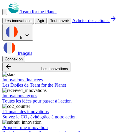
Team for the Planet
arrow_forward
Acheter des actions
Les innovations
Agir
Tout savoir
expand_more
fr
français
Connexion
arrow_backward
Les innovations
Innovations financées
Les Étoiles de Team for the Planet
Innovations reçues
Toutes les idées pour passer à l'action
L'impact des innovations
Suivez le CO₂ évité grâce à notre action
Proposer une innovation