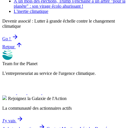
À un mois des élections, Trump s'enchaine à un arbre "pour la
planète" : son virage écolo ahurissant !
L'inertie climatique
Devenir associé : Lutter à grande échelle contre le changement
climatique
arrow_forward
Go !
arrow_upward
Retour
Team for the Planet
L'entrepreneuriat au service de l'urgence climatique.
Rejoignez la Galaxie de l'Action
La communauté des actionnaires actifs
arrow_forward
J'y vais
arrow_forward