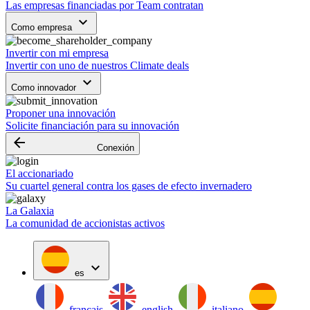
Las empresas financiadas por Team contratan
keyboard_arrow_down
Como empresa
Invertir con mi empresa
Invertir con uno de nuestros Climate deals
keyboard_arrow_down
Como innovador
Proponer una innovación
Solicite financiación para su innovación
arrow_backward
Conexión
El accionariado
Su cuartel general contra los gases de efecto invernadero
La Galaxia
La comunidad de accionistas activos
expand_more
es
français
english
italiano