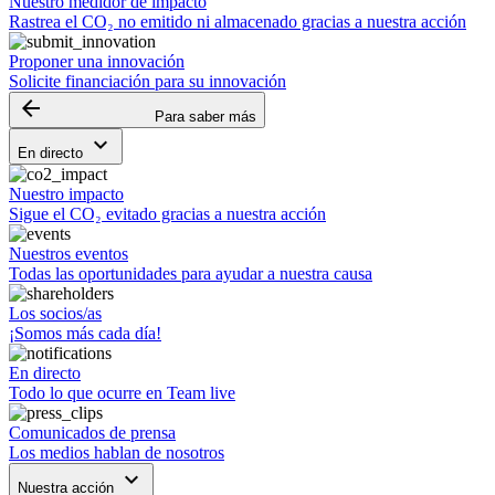
Nuestro medidor de impacto
Rastrea el CO₂ no emitido ni almacenado gracias a nuestra acción
Proponer una innovación
Solicite financiación para su innovación
arrow_backward
Para saber más
keyboard_arrow_down
En directo
Nuestro impacto
Sigue el CO₂ evitado gracias a nuestra acción
Nuestros eventos
Todas las oportunidades para ayudar a nuestra causa
Los socios/as
¡Somos más cada día!
En directo
Todo lo que ocurre en Team live
Comunicados de prensa
Los medios hablan de nosotros
keyboard_arrow_down
Nuestra acción