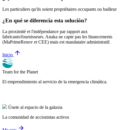
Les particuliers qu'ils soient propriétaires occupants ou bailleur
¿En qué se diferencia esta solución?
La proximité et l'indépendance par rapport aux
fabricants/fournisseurs. Anaka ne capte pas les financements
(MaPrimeRenov et CEE) mais est mandataire administratif.
arrow_upward
Inicio
Team for the Planet
El emprendimiento al servicio de la emergencia climática.
Únete al espacio de la galaxia
La comunidad de accionistas activos
arrow_forward
Me voy