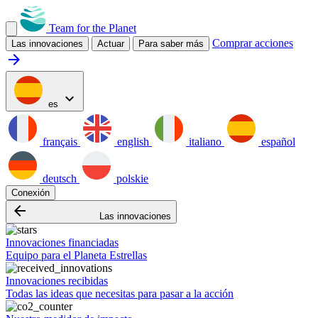
Team for the Planet
Comprar acciones
Las innovaciones
Actuar
Para saber más
arrow_forward
expand_more
es
français
english
italiano
español
deutsch
polskie
Conexión
arrow_backward
Las innovaciones
Innovaciones financiadas
Equipo para el Planeta Estrellas
Innovaciones recibidas
Todas las ideas que necesitas para pasar a la acción