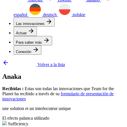
español
deutsch
polskie
arrow_forward
Las innovaciones
arrow_forward
Actuar
arrow_forward
Para saber más
arrow_forward
Conexión
arrow_backward
Volver a la lista
Anaka
Recibidas :
Estas son todas las innovaciones que Team for the
Planet ha recibido a través de su
formulario de presentación de
innovaciones
une solution et un interlocuteur unique
El efecto palanca utilizado
Sufficiency