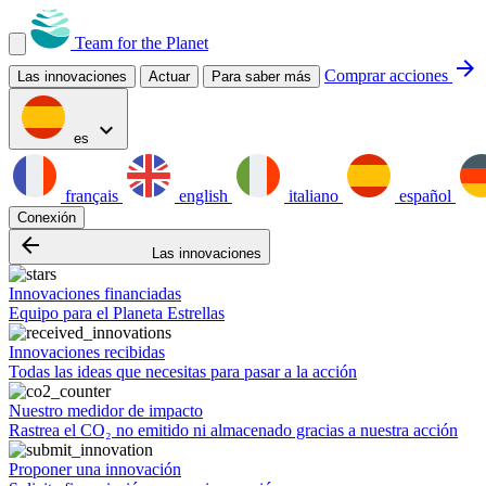
Team for the Planet
arrow_forward
Comprar acciones
Las innovaciones
Actuar
Para saber más
expand_more
es
français
english
italiano
español
Conexión
arrow_backward
Las innovaciones
Innovaciones financiadas
Equipo para el Planeta Estrellas
Innovaciones recibidas
Todas las ideas que necesitas para pasar a la acción
Nuestro medidor de impacto
Rastrea el CO₂ no emitido ni almacenado gracias a nuestra acción
Proponer una innovación