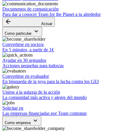
Documentos de comunicación
Para dar a conocer Team for the Planet a tu alrededor
arrow_backward
Actuar
keyboard_arrow_down
Como particular
Convertirse en socio/a
En 5 minutos, a partir de 1€
Ayudar en 30 segundos
Acciones pequeñas para todos/as
Convertirse en evaluador
En búsqueda de la joya para la lucha contra los GEI
Unirse a la galaxia de la acción
La comunidad más activa y alegre del mundo
Solicitar en
Las empresas financiadas por Team contratan
keyboard_arrow_down
Como empresa