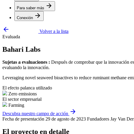
arrow_forward
Para saber más
arrow_forward
Conexión
arrow_backward
Volver a la lista
Evaluada
Bahari Labs
Sujetas a evaluaciones :
Después de comprobar que la innovación está
evaluando la innovación.
Leveraging novel seaweed bioactives to reduce ruminant methane emi
El efecto palanca utilizado
Zero emissions
El sector empresarial
Farming
arrow_forward
Descubra nuestro campo de acción
Fecha de presentación
29 de agosto de 2023
Fundadores
Jay Van De
El proyecto en detalle