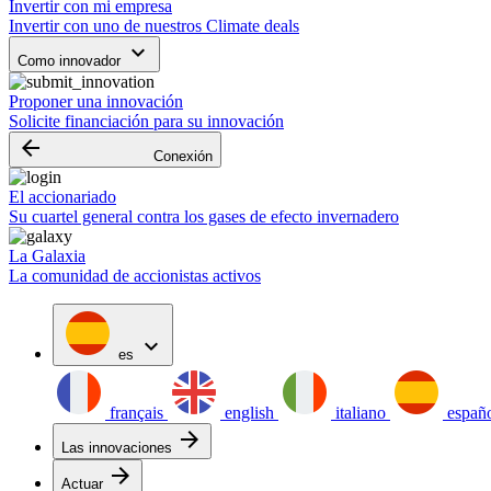
Invertir con mi empresa
Invertir con uno de nuestros Climate deals
keyboard_arrow_down
Como innovador
Proponer una innovación
Solicite financiación para su innovación
arrow_backward
Conexión
El accionariado
Su cuartel general contra los gases de efecto invernadero
La Galaxia
La comunidad de accionistas activos
expand_more
es
français
english
italiano
españ
arrow_forward
Las innovaciones
arrow_forward
Actuar