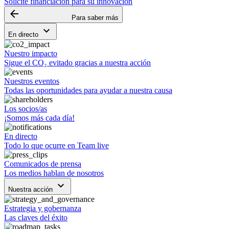
Solicite financiación para su innovación
arrow_backward
Para saber más
keyboard_arrow_down
En directo
Nuestro impacto
Sigue el CO₂ evitado gracias a nuestra acción
Nuestros eventos
Todas las oportunidades para ayudar a nuestra causa
Los socios/as
¡Somos más cada día!
En directo
Todo lo que ocurre en Team live
Comunicados de prensa
Los medios hablan de nosotros
keyboard_arrow_down
Nuestra acción
Estrategia y gobernanza
Las claves del éxito