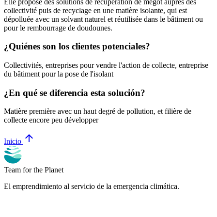
Elle propose des solutions de récupération de mégot auprès des
collectivité puis de recyclage en une matière isolante, qui est
dépolluée avec un solvant naturel et réutilisée dans le bâtiment ou
pour le rembourrage de doudounes.
¿Quiénes son los clientes potenciales?
Collectivités, entreprises pour vendre l'action de collecte, entreprise
du bâtiment pour la pose de l'isolant
¿En qué se diferencia esta solución?
Matière première avec un haut degré de pollution, et filière de
collecte encore peu développer
arrow_upward
Inicio
Team for the Planet
El emprendimiento al servicio de la emergencia climática.