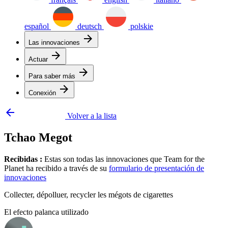
español
deutsch
polskie
arrow_forward
Las innovaciones
arrow_forward
Actuar
arrow_forward
Para saber más
arrow_forward
Conexión
arrow_backward
Volver a la lista
Tchao Megot
Recibidas :
Estas son todas las innovaciones que Team for the
Planet ha recibido a través de su
formulario de presentación de
innovaciones
Collecter, dépolluer, recycler les mégots de cigarettes
El efecto palanca utilizado