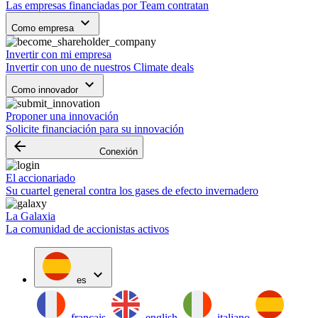
Las empresas financiadas por Team contratan
keyboard_arrow_down
Como empresa
Invertir con mi empresa
Invertir con uno de nuestros Climate deals
keyboard_arrow_down
Como innovador
Proponer una innovación
Solicite financiación para su innovación
arrow_backward
Conexión
El accionariado
Su cuartel general contra los gases de efecto invernadero
La Galaxia
La comunidad de accionistas activos
expand_more
es
français
english
italiano