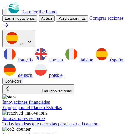
Team for the Planet
Comprar acciones
Las innovaciones
Actuar
Para saber más
arrow_forward
expand_more
es
français
english
italiano
español
deutsch
polskie
Conexión
arrow_backward
Las innovaciones
Innovaciones financiadas
Equipo para el Planeta Estrellas
Innovaciones recibidas
Todas las ideas que necesitas para pasar a la acción