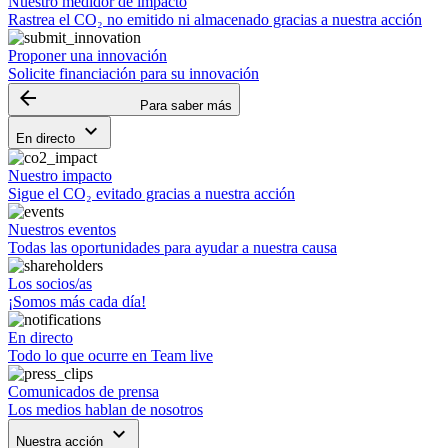
Nuestro medidor de impacto
Rastrea el CO₂ no emitido ni almacenado gracias a nuestra acción
Proponer una innovación
Solicite financiación para su innovación
arrow_backward
Para saber más
keyboard_arrow_down
En directo
Nuestro impacto
Sigue el CO₂ evitado gracias a nuestra acción
Nuestros eventos
Todas las oportunidades para ayudar a nuestra causa
Los socios/as
¡Somos más cada día!
En directo
Todo lo que ocurre en Team live
Comunicados de prensa
Los medios hablan de nosotros
keyboard_arrow_down
Nuestra acción