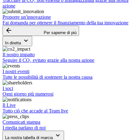
Tracciare la CO₂ non emessa o immagazzinata grazie alla nostra
azione
Proporre un'innovazione
Fai domanda per ottenere il finanziamento della tua innovazione
arrow_backward
Per saperne di più
keyboard_arrow_down
In diretta
Il nostro impatto
Seguire il CO₂ evitato grazie alla nostra azione
I nostri eventi
Tutte le possibilità di sostenere la nostra causa
I soci
Ogni giorno più numerosi
Il Live
Tutto ciò che accade al Team live
Comunicati stampa
I media parlano di noi
keyboard_arrow_down
La nostra tabella di marcia