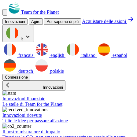
Team for the Planet
arrow_forward
Acquistare delle azioni
Innovazioni
Agire
Per saperne di più
expand_more
it
français
english
italiano
español
deutsch
polskie
Connessione
arrow_backward
Innovazioni
Innovazioni finanziate
Le stelle di Team for the Planet
Innovazioni ricevute
Tutte le idee per passare all'azione
Il nostro misuratore di impatto