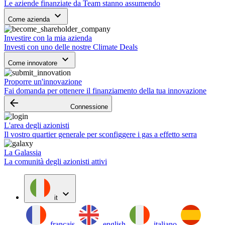
Le aziende finanziate da Team stanno assumendo
keyboard_arrow_down
Come azienda
Investire con la mia azienda
Investi con uno delle nostre Climate Deals
keyboard_arrow_down
Come innovatore
Proporre un'innovazione
Fai domanda per ottenere il finanziamento della tua innovazione
arrow_backward
Connessione
L'area degli azionisti
Il vostro quartier generale per sconfiggere i gas a effetto serra
La Galassia
La comunità degli azionisti attivi
expand_more
it
français
english
italiano