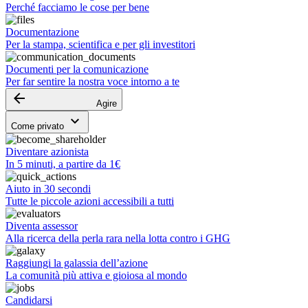
Perché facciamo le cose per bene
Documentazione
Per la stampa, scientifica e per gli investitori
Documenti per la comunicazione
Per far sentire la nostra voce intorno a te
arrow_backward
Agire
keyboard_arrow_down
Come privato
Diventare azionista
In 5 minuti, a partire da 1€
Aiuto in 30 secondi
Tutte le piccole azioni accessibili a tutti
Diventa assessor
Alla ricerca della perla rara nella lotta contro i GHG
Raggiungi la galassia dell’azione
La comunità più attiva e gioiosa al mondo
Candidarsi