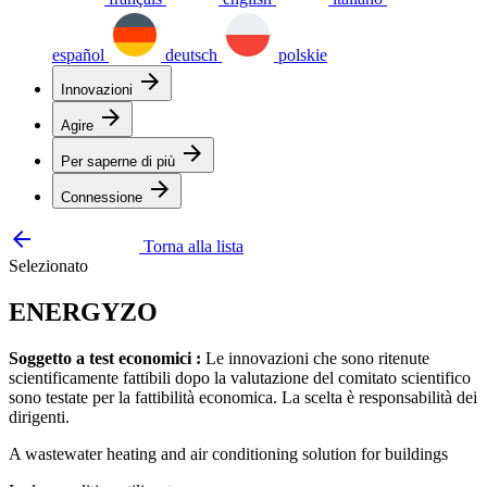
español
deutsch
polskie
arrow_forward
Innovazioni
arrow_forward
Agire
arrow_forward
Per saperne di più
arrow_forward
Connessione
arrow_backward
Torna alla lista
Selezionato
ENERGYZO
Soggetto a test economici :
Le innovazioni che sono ritenute
scientificamente fattibili dopo la valutazione del comitato scientifico
sono testate per la fattibilità economica. La scelta è responsabilità dei
dirigenti.
A wastewater heating and air conditioning solution for buildings