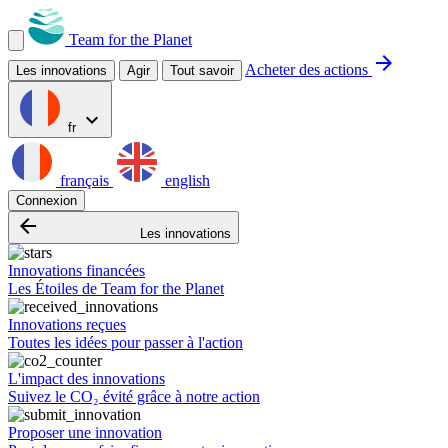
Team for the Planet
arrow_forward
Acheter des actions
Les innovations
Agir
Tout savoir
expand_more
fr
français
english
Connexion
arrow_backward
Les innovations
Innovations financées
Les Étoiles de Team for the Planet
Innovations reçues
Toutes les idées pour passer à l'action
L'impact des innovations
Suivez le CO₂ évité grâce à notre action
Proposer une innovation