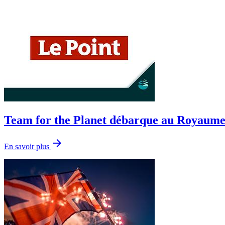
Team for the Planet débarque au Royaum
arrow_forward
En savoir plus