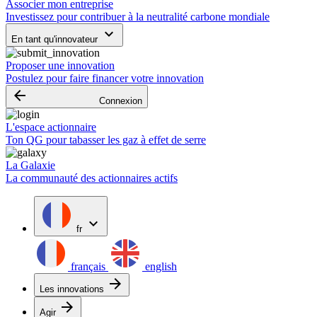
Associer mon entreprise
Investissez pour contribuer à la neutralité carbone mondiale
keyboard_arrow_down
En tant qu'innovateur
Proposer une innovation
Postulez pour faire financer votre innovation
arrow_backward
Connexion
L'espace actionnaire
Ton QG pour tabasser les gaz à effet de serre
La Galaxie
La communauté des actionnaires actifs
expand_more
fr
français
english
arrow_forward
Les innovations
arrow_forward
Agir