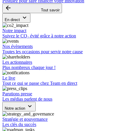
Postulez pour faire financer votre innovation
arrow_backward
Tout savoir
keyboard_arrow_down
En direct
Notre impact
Suivez le CO₂ évité grâce à notre action
Nos évènements
Toutes les occasions pour servir notre cause
Les actionnaires
Plus nombreux chaque jour !
Le live
Tout ce qui se passe chez Team en direct
Parutions presse
Les médias parlent de nous
keyboard_arrow_down
Notre action
Stratégie et gouvernance
Les clés du succès