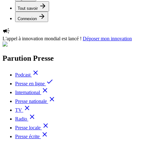
arrow_forward
Tout savoir
arrow_forward
Connexion
campaign
L'appel à innovation mondial est lancé !
Déposer mon innovation
Parution Presse
close
Podcast
done
Presse en ligne
close
International
close
Presse nationale
close
TV
close
Radio
close
Presse locale
close
Presse écrite