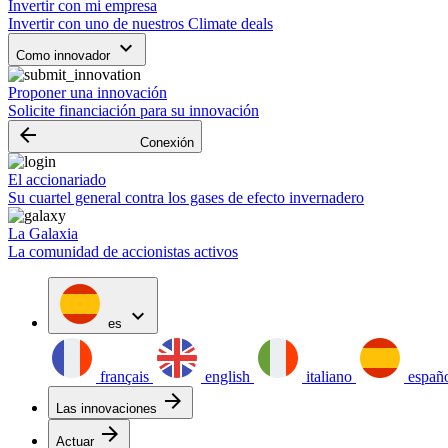
Invertir con mi empresa
Invertir con uno de nuestros Climate deals
keyboard_arrow_down
Como innovador
Proponer una innovación
Solicite financiación para su innovación
arrow_backward
Conexión
El accionariado
Su cuartel general contra los gases de efecto invernadero
La Galaxia
La comunidad de accionistas activos
expand_more
es
français
english
italiano
españ
arrow_forward
Las innovaciones
arrow_forward
Actuar