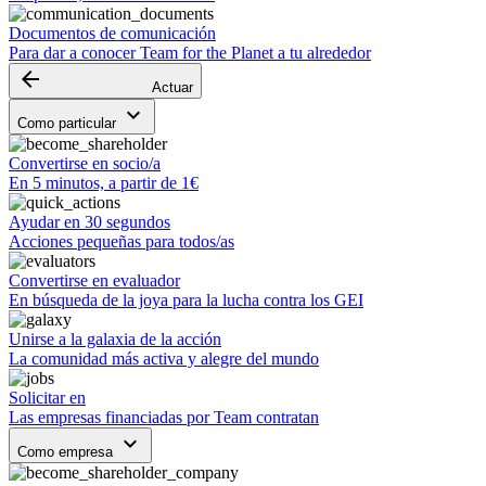
Documentos de comunicación
Para dar a conocer Team for the Planet a tu alrededor
arrow_backward
Actuar
keyboard_arrow_down
Como particular
Convertirse en socio/a
En 5 minutos, a partir de 1€
Ayudar en 30 segundos
Acciones pequeñas para todos/as
Convertirse en evaluador
En búsqueda de la joya para la lucha contra los GEI
Unirse a la galaxia de la acción
La comunidad más activa y alegre del mundo
Solicitar en
Las empresas financiadas por Team contratan
keyboard_arrow_down
Como empresa