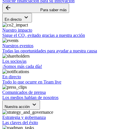
Solicite financiación para su innovación
arrow_backward
Para saber más
keyboard_arrow_down
En directo
Nuestro impacto
Sigue el CO₂ evitado gracias a nuestra acción
Nuestros eventos
Todas las oportunidades para ayudar a nuestra causa
Los socios/as
¡Somos más cada día!
En directo
Todo lo que ocurre en Team live
Comunicados de prensa
Los medios hablan de nosotros
keyboard_arrow_down
Nuestra acción
Estrategia y gobernanza
Las claves del éxito