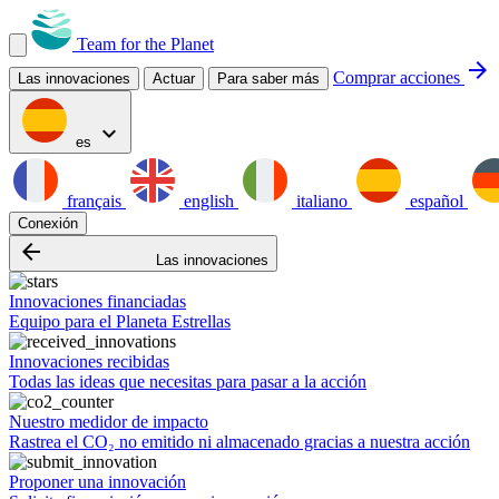
Team for the Planet
arrow_forward
Comprar acciones
Las innovaciones
Actuar
Para saber más
expand_more
es
français
english
italiano
español
Conexión
arrow_backward
Las innovaciones
Innovaciones financiadas
Equipo para el Planeta Estrellas
Innovaciones recibidas
Todas las ideas que necesitas para pasar a la acción
Nuestro medidor de impacto
Rastrea el CO₂ no emitido ni almacenado gracias a nuestra acción
Proponer una innovación