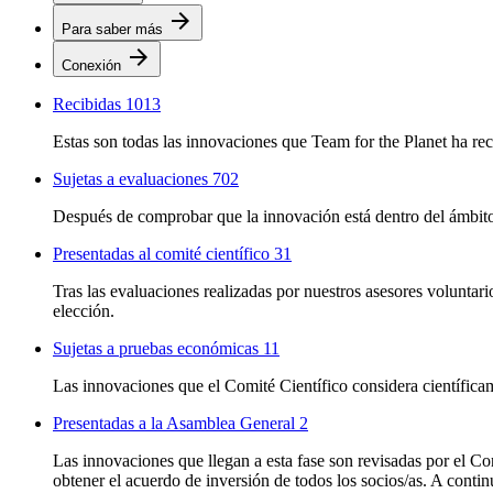
arrow_forward
Para saber más
arrow_forward
Conexión
Recibidas
1013
Estas son todas las innovaciones que Team for the Planet ha rec
Sujetas a evaluaciones
702
Después de comprobar que la innovación está dentro del ámbito
Presentadas al comité científico
31
Tras las evaluaciones realizadas por nuestros asesores voluntar
elección.
Sujetas a pruebas económicas
11
Las innovaciones que el Comité Científico considera científica
Presentadas a la Asamblea General
2
Las innovaciones que llegan a esta fase son revisadas por el C
obtener el acuerdo de inversión de todos los socios/as. A conti