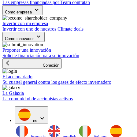
Las empresas financiadas por Team contratan
keyboard_arrow_down
Como empresa
Invertir con mi empresa
Invertir con uno de nuestros Climate deals
keyboard_arrow_down
Como innovador
Proponer una innovación
Solicite financiación para su innovación
arrow_backward
Conexión
El accionariado
Su cuartel general contra los gases de efecto invernadero
La Galaxia
La comunidad de accionistas activos
expand_more
es
français
english
italiano