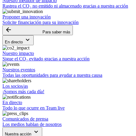
Nuestro medidor de impacto
Rastrea el CO₂ no emitido ni almacenado gracias a nuestra acción
Proponer una innovación
Solicite financiación para su innovación
arrow_backward
Para saber más
keyboard_arrow_down
En directo
Nuestro impacto
Sigue el CO₂ evitado gracias a nuestra acción
Nuestros eventos
Todas las oportunidades para ayudar a nuestra causa
Los socios/as
¡Somos más cada día!
En directo
Todo lo que ocurre en Team live
Comunicados de prensa
Los medios hablan de nosotros
keyboard_arrow_down
Nuestra acción