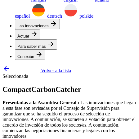
español
deutsch
polskie
arrow_forward
Las innovaciones
arrow_forward
Actuar
arrow_forward
Para saber más
arrow_forward
Conexión
arrow_backward
Volver a la lista
Seleccionada
CompactCarbonCatcher
Presentadas a la Asamblea General :
Las innovaciones que llegan
a esta fase son revisadas por el Consejo de Supervisión para
garantizar que se ha seguido el proceso de selección de
innovaciones. A continuación, se someten a votación para obtener el
acuerdo de inversión de todos los socios/as. A continuación,
comienzan las negociaciones financieras y legales con los
innovadores.