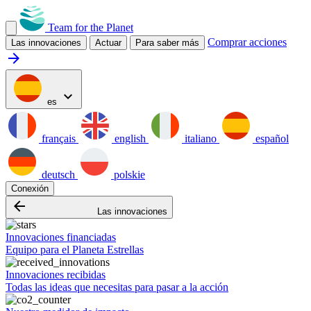
Team for the Planet
Comprar acciones
Las innovaciones
Actuar
Para saber más
arrow_forward
expand_more
es
français
english
italiano
español
deutsch
polskie
Conexión
arrow_backward
Las innovaciones
Innovaciones financiadas
Equipo para el Planeta Estrellas
Innovaciones recibidas
Todas las ideas que necesitas para pasar a la acción