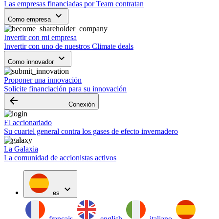
Las empresas financiadas por Team contratan
keyboard_arrow_down
Como empresa
Invertir con mi empresa
Invertir con uno de nuestros Climate deals
keyboard_arrow_down
Como innovador
Proponer una innovación
Solicite financiación para su innovación
arrow_backward
Conexión
El accionariado
Su cuartel general contra los gases de efecto invernadero
La Galaxia
La comunidad de accionistas activos
expand_more
es
français
english
italiano