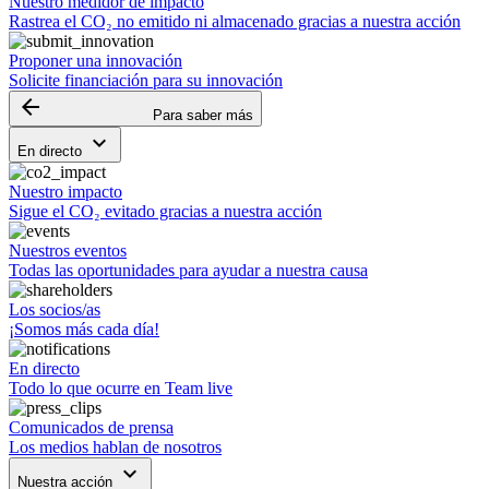
Nuestro medidor de impacto
Rastrea el CO₂ no emitido ni almacenado gracias a nuestra acción
Proponer una innovación
Solicite financiación para su innovación
arrow_backward
Para saber más
keyboard_arrow_down
En directo
Nuestro impacto
Sigue el CO₂ evitado gracias a nuestra acción
Nuestros eventos
Todas las oportunidades para ayudar a nuestra causa
Los socios/as
¡Somos más cada día!
En directo
Todo lo que ocurre en Team live
Comunicados de prensa
Los medios hablan de nosotros
keyboard_arrow_down
Nuestra acción