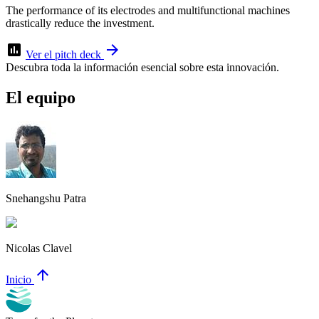
The performance of its electrodes and multifunctional machines
drastically reduce the investment.
assessment
arrow_forward
Ver el pitch deck
Descubra toda la información esencial sobre esta innovación.
El equipo
Snehangshu Patra
Nicolas Clavel
arrow_upward
Inicio