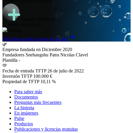
El efecto palanca utilizado
Energy efficiency
El sector empresarial
Energy
arrow_forward
Descubra nuestro campo de acción
🌿
Empresa fundada en
Diciembre 2020
Fundadores
Snehangshu Patra Nicolas Clavel
Plantilla
-
🫶
Fecha de entrada TFTP
26 de julio de 2022
Inversión TFTP
100.000 €
Propiedad de TFTP
10,11 %
Para saber más
Documentos
Preguntas más frecuentes
La historia
En imágenes
Pulse
Productos
Publicaciones y licencias gratuitas