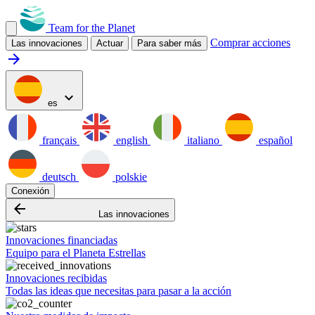
Team for the Planet
Comprar acciones
Las innovaciones
Actuar
Para saber más
arrow_forward
expand_more
es
français
english
italiano
español
deutsch
polskie
Conexión
arrow_backward
Las innovaciones
Innovaciones financiadas
Equipo para el Planeta Estrellas
Innovaciones recibidas
Todas las ideas que necesitas para pasar a la acción