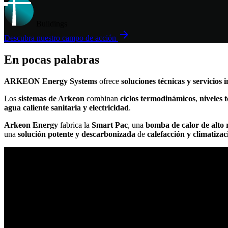
Buildings
arrow_forward
Descubra nuestro campo de acción
En pocas palabras
ARKEON Energy Systems
ofrece
soluciones técnicas y servicios
Los
sistemas de Arkeon
combinan
ciclos termodinámicos
,
niveles 
agua caliente sanitaria y electricidad
.
Arkeon Energy
fabrica la
Smart Pac
, una
bomba de calor de alto
una
solución potente y descarbonizada
de
calefacción y climatizac