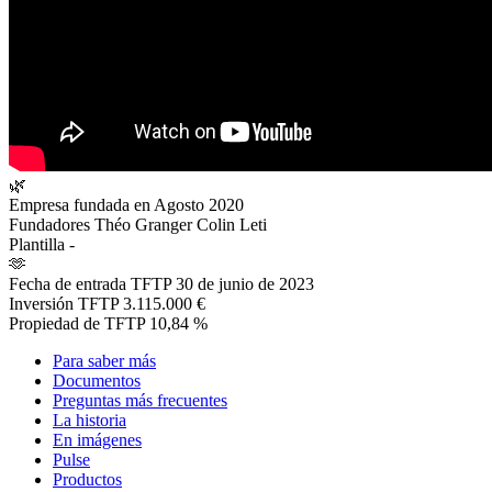
🌿
Empresa fundada en
Agosto 2020
Fundadores
Théo Granger Colin Leti
Plantilla
-
🫶
Fecha de entrada TFTP
30 de junio de 2023
Inversión TFTP
3.115.000 €
Propiedad de TFTP
10,84 %
Para saber más
Documentos
Preguntas más frecuentes
La historia
En imágenes
Pulse
Productos