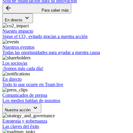
Solicite financiación para su innovación
arrow_backward
Para saber más
keyboard_arrow_down
En directo
Nuestro impacto
Sigue el CO₂ evitado gracias a nuestra acción
Nuestros eventos
Todas las oportunidades para ayudar a nuestra causa
Los socios/as
¡Somos más cada día!
En directo
Todo lo que ocurre en Team live
Comunicados de prensa
Los medios hablan de nosotros
keyboard_arrow_down
Nuestra acción
Estrategia y gobernanza
Las claves del éxito