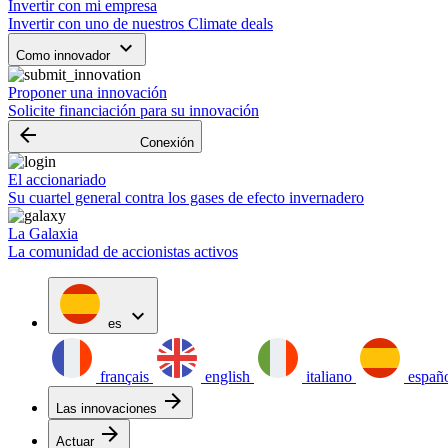
Invertir con mi empresa
Invertir con uno de nuestros Climate deals
keyboard_arrow_down
Como innovador
Proponer una innovación
Solicite financiación para su innovación
arrow_backward
Conexión
El accionariado
Su cuartel general contra los gases de efecto invernadero
La Galaxia
La comunidad de accionistas activos
expand_more
es
français
english
italiano
españ
arrow_forward
Las innovaciones
arrow_forward
Actuar