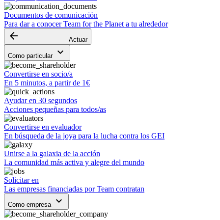
Documentos de comunicación
Para dar a conocer Team for the Planet a tu alrededor
arrow_backward
Actuar
keyboard_arrow_down
Como particular
Convertirse en socio/a
En 5 minutos, a partir de 1€
Ayudar en 30 segundos
Acciones pequeñas para todos/as
Convertirse en evaluador
En búsqueda de la joya para la lucha contra los GEI
Unirse a la galaxia de la acción
La comunidad más activa y alegre del mundo
Solicitar en
Las empresas financiadas por Team contratan
keyboard_arrow_down
Como empresa