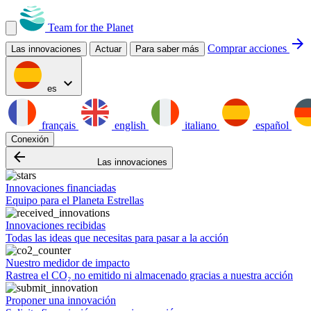
Team for the Planet
arrow_forward
Comprar acciones
Las innovaciones
Actuar
Para saber más
expand_more
es
français
english
italiano
español
Conexión
arrow_backward
Las innovaciones
Innovaciones financiadas
Equipo para el Planeta Estrellas
Innovaciones recibidas
Todas las ideas que necesitas para pasar a la acción
Nuestro medidor de impacto
Rastrea el CO₂ no emitido ni almacenado gracias a nuestra acción
Proponer una innovación